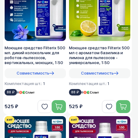
Моющее средство Filterix 500
Моющее средство Filterix 500
мл. дикий колокольчик для
мл с ароматом базилика и
роботов-пылесосов,
лимона для пылесосов -
вертикальных, моющих, 1:50
универсальное, 1:50
Совместимость
Совместимость
Комплектация шт.:
1
Комплектация шт.:
1
88 ₽
в
88 ₽
в
525 ₽
525 ₽
хит
хит