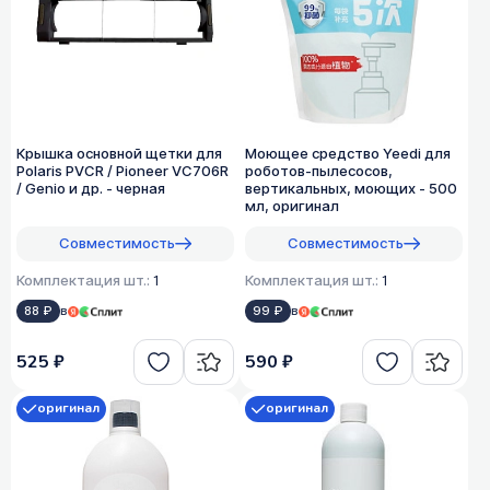
Крышка основной щетки для
Моющее средство Yeedi для
Polaris PVCR / Pioneer VC706R
роботов-пылесосов,
/ Genio и др. - черная
вертикальных, моющих - 500
мл, оригинал
Совместимость
Совместимость
Комплектация шт.:
1
Комплектация шт.:
1
88 ₽
в
99 ₽
в
525 ₽
590 ₽
оригинал
оригинал