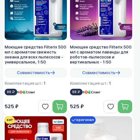
Моющее средство Filterix 500
Моющее средство Filterix 500
мл с ароматом свежесть
мл с ароматом лаванды для
океана для всех пылеcосов -
роботов-пылесосов и
универсальное, 1:50
вертикальных - 1:50
Совместимость
Совместимость
Комплектация шт.:
1
Комплектация шт.:
1
88 ₽
в
88 ₽
в
525 ₽
525 ₽
хит
оригинал