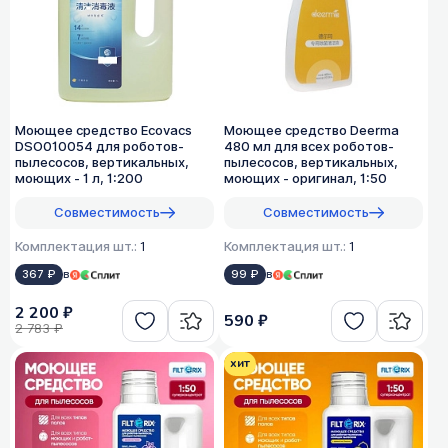
Моющее средство Ecovacs
Моющее средство Deerma
DSO010054 для роботов-
480 мл для всех роботов-
пылесосов, вертикальных,
пылесосов, вертикальных,
моющих - 1 л, 1:200
моющих - оригинал, 1:50
Совместимость
Совместимость
Комплектация шт.:
1
Комплектация шт.:
1
367 ₽
в
99 ₽
в
2 200 ₽
590 ₽
2 783 ₽
хит