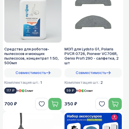
Средство для роботов-
МОП для Lydsto G1, Polaris
пылесосов и моющих
PVCR 0726, Pioneer VC706R,
пылесосов, концентрат 1:50,
Genio Profi 290 - салфетка, 2
500мл
шт
Совместимость
Совместимость
Комплектация шт.:
1
Комплектация шт.:
2
117 ₽
в
59 ₽
в
700 ₽
350 ₽