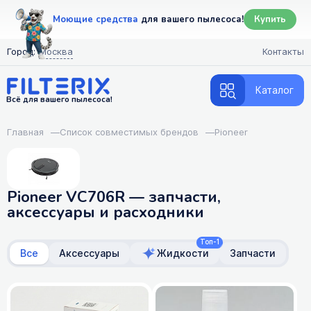
Моющие средства
для вашего пылесоса!
Купить
Город:
Москва
Контакты
Каталог
Всё для вашего пылесоса!
Главная
—
Список совместимых брендов
—
Pioneer
Pioneer VC706R — запчасти,
аксессуары и расходники
Топ-1
Все
Аксессуары
Жидкости
Запчасти