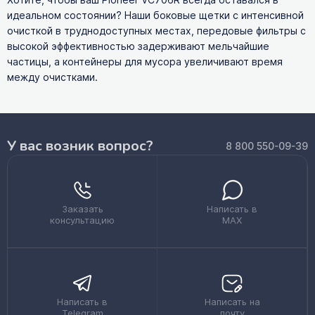
Хотите, чтобы ваш Pioneer VC706R всегда оставался в
идеальном состоянии? Наши боковые щетки с интенсивной
очисткой в труднодоступных местах, передовые фильтры с
высокой эффективностью задерживают мельчайшие
частицы, а контейнеры для мусора увеличивают время
между очистками.
У вас возник вопрос?
8 800 550-09-39
Заказать
Написать в
консультацию
MAX
Написать в
Написать на
Telegram
почту