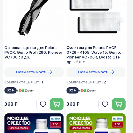
Основная щетка для Polaris
Фильтры для Polaris PVCR
PVCR, Genio Profi 290, Pioneer
0726 - 4105, Wave 15, Genio,
VC706R и др.
Pioneer VC706R, Lydsto G1 и
др. - 2 шт
Совместимость
Совместимость
Комплектация шт.:
1
Комплектация шт.:
2
62 ₽
в
62 ₽
в
368 ₽
368 ₽