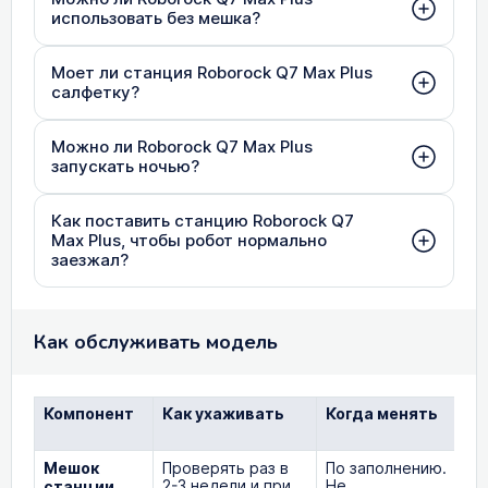
использовать без мешка?
Моет ли станция Roborock Q7 Max Plus
салфетку?
Можно ли Roborock Q7 Max Plus
запускать ночью?
Как поставить станцию Roborock Q7
Max Plus, чтобы робот нормально
заезжал?
Как обслуживать модель
Компонент
Как ухаживать
Когда менять
Со
то
Мешок
Проверять раз в
По заполнению.
Ме
2-3 недели и при
Не
SD
станции