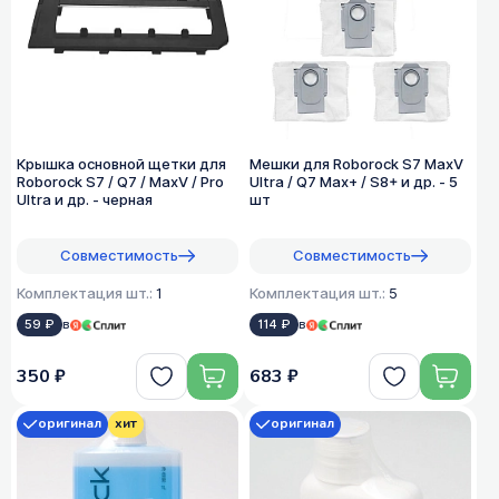
Крышка основной щетки для
Мешки для Roborock S7 MaxV
Roborock S7 / Q7 / MaxV / Pro
Ultra / Q7 Max+ / S8+ и др. - 5
Ultra и др. - черная
шт
Совместимость
Совместимость
Комплектация шт.:
1
Комплектация шт.:
5
59 ₽
в
114 ₽
в
350 ₽
683 ₽
оригинал
хит
оригинал