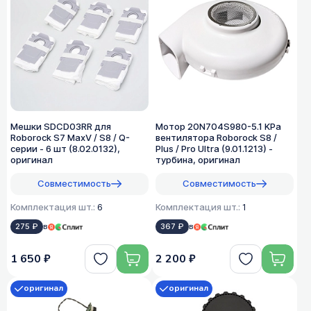
Мешки SDCD03RR для
Мотор 20N704S980-5.1 KPa
Roborock S7 MaxV / S8 / Q-
вентилятора Roborock S8 /
серии - 6 шт (8.02.0132),
Plus / Pro Ultra (9.01.1213) -
оригинал
турбина, оригинал
Совместимость
Совместимость
Комплектация шт.:
6
Комплектация шт.:
1
275 ₽
в
367 ₽
в
1 650 ₽
2 200 ₽
оригинал
оригинал