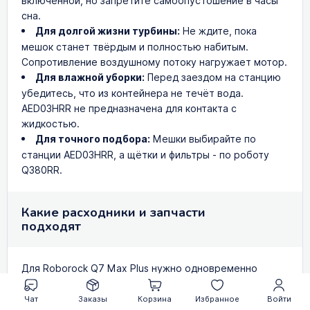
включённой, но запретите самоопустошение в часы
сна.
Для долгой жизни турбины:
Не ждите, пока
мешок станет твёрдым и полностью набитым.
Сопротивление воздушному потоку нагружает мотор.
Для влажной уборки:
Перед заездом на станцию
убедитесь, что из контейнера не течёт вода.
AED03HRR не предназначена для контакта с
жидкостью.
Для точного подбора:
Мешки выбирайте по
станции AED03HRR, а щётки и фильтры - по роботу
Q380RR.
Какие расходники и запчасти
подходят
Для Roborock Q7 Max Plus нужно одновременно
учитывать код робота Q380RR и код станции
AED03HRR. Расходники для уборки совпадают с Q7
Чат
Заказы
Корзина
Избранное
Войти