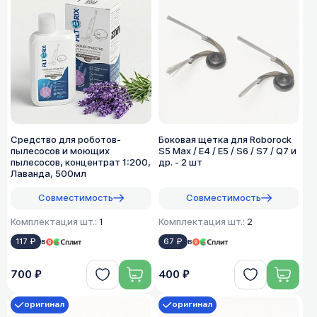
Средство для роботов-
Боковая щетка для Roborock
пылесосов и моющих
S5 Max / E4 / E5 / S6 / S7 / Q7 и
пылесосов, концентрат 1:200,
др. - 2 шт
Лаванда, 500мл
Совместимость
Совместимость
Комплектация шт.:
1
Комплектация шт.:
2
117 ₽
в
67 ₽
в
700 ₽
400 ₽
оригинал
оригинал