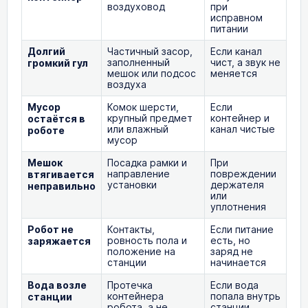
воздуховод
при
исправном
питании
Долгий
Частичный засор,
Если канал
заполненный
чист, а звук не
громкий гул
мешок или подсос
меняется
воздуха
Мусор
Комок шерсти,
Если
крупный предмет
контейнер и
остаётся в
или влажный
канал чистые
роботе
мусор
Мешок
Посадка рамки и
При
направление
повреждении
втягивается
установки
держателя
неправильно
или
уплотнения
Робот не
Контакты,
Если питание
ровность пола и
есть, но
заряжается
положение на
заряд не
станции
начинается
Вода возле
Протечка
Если вода
контейнера
попала внутрь
станции
робота, а не
станции