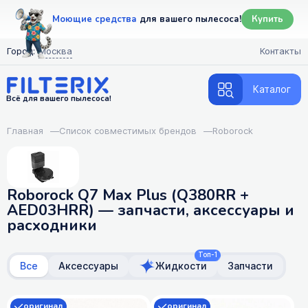
Моющие средства
для вашего пылесоса!
Купить
Город:
Москва
Контакты
Каталог
Всё для вашего пылесоса!
Главная
—
Список совместимых брендов
—
Roborock
Roborock Q7 Max Plus (Q380RR +
AED03HRR) — запчасти, аксессуары и
расходники
Топ-1
Все
Аксессуары
Жидкости
Запчасти
оригинал
оригинал