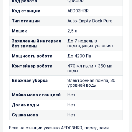
Код робота
Q380RR
Код станции
AED03HRR
Тип станции
Auto-Empty Dock Pure
Мешок
2,5 л
Заявленный интервал
До 7 недель в
подходящих условиях
без замены
Мощность робота
До 4200 Па
Контейнер робота
470 мл пыли + 350 мл
воды
Влажная уборка
Электронная помпа, 30
уровней воды
Мойка мопа станцией
Нет
Долив воды
Нет
Сушка мопа
Нет
Если на станции указано AED03HRR, перед вами