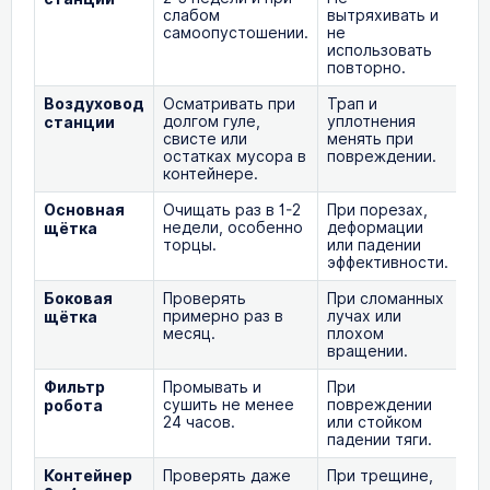
слабом
вытряхивать и
самоопустошении.
не
использовать
повторно.
Воздуховод
Осматривать при
Трап и
Тр
долгом гуле,
уплотнения
станции
свисте или
менять при
остатках мусора в
повреждении.
контейнере.
Основная
Очищать раз в 1-2
При порезах,
Ос
недели, особенно
деформации
щё
щётка
торцы.
или падении
SD
эффективности.
Боковая
Проверять
При сломанных
Бо
примерно раз в
лучах или
SD
щётка
месяц.
плохом
вращении.
Фильтр
Промывать и
При
Фи
сушить не менее
повреждении
Q7
робота
24 часов.
или стойком
падении тяги.
Контейнер
Проверять даже
При трещине,
Ко