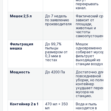
могут
перекрывать
канал.
Мешок 2,5 л
До 7 недель
Фактический срок
по заявлению
зависит от
производителя
площади,
животных и
частоты
самоопустошения.
Фильтрация
До 99,7%
Мешок
пыльцы
одновременно
мешка
размером от
собирает мусор и
0,3 мкм в
фильтрует
тестах
выходящий из
станции воздух.
Мощность
До 4200 Па
Достаточно для
повседневной
уборки, но полный
контейнер
ухудшает перенос
мусора на
станцию.
Контейнер 2 в 1
470 мл + 350
Вода и пыль
мл
находятся в