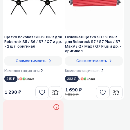
Щетка боковая SDBS03RR для
Основная щетка SDZS05RR
Roborock S5 / S6 / S7 / Q7 и др.
для Roborock S7 / S7 Plus / S7
- 2 шт, оригинал
MaxV / Q7 Max / Q7 Plus и др. -
оригинал
Совместимость
Совместимость
Комплектация шт.:
2
Комплектация шт.:
2
215 ₽
в
282 ₽
в
1 690 ₽
1 290 ₽
1 985 ₽