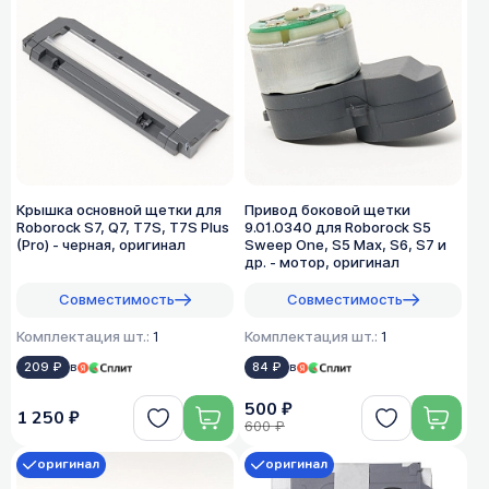
Крышка основной щетки для
Привод боковой щетки
Roborock S7, Q7, T7S, T7S Plus
9.01.0340 для Roborock S5
(Pro) - черная, оригинал
Sweep One, S5 Max, S6, S7 и
др. - мотор, оригинал
Совместимость
Совместимость
Комплектация шт.:
1
Комплектация шт.:
1
209 ₽
в
84 ₽
в
500 ₽
1 250 ₽
600 ₽
оригинал
оригинал