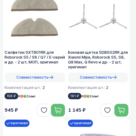
Cалфетки SXTB01RR для
Боковая щетка SDBS02RR для
Roborock S5 / S6 / Q7 / E-серий
Xiaomi Mijia, Roborock S5, S8,
и др. - 2 шт, МОП, оригинал
Q8 Max, Q Revo и др. - 2 шт,
оригинал
Совместимость
Совместимость
Комплектация шт.:
2
Комплектация шт.:
2
158 ₽
в
191 ₽
в
945 ₽
1 145 ₽
оригинал
оригинал