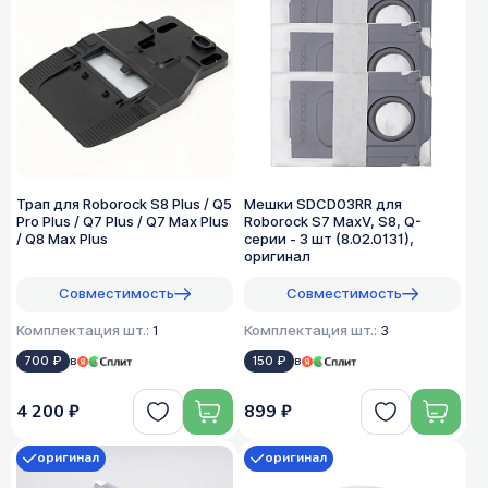
Трап для Roborock S8 Plus / Q5
Мешки SDCD03RR для
Pro Plus / Q7 Plus / Q7 Max Plus
Roborock S7 MaxV, S8, Q-
/ Q8 Max Plus
серии - 3 шт (8.02.0131),
оригинал
Совместимость
Совместимость
Комплектация шт.:
1
Комплектация шт.:
3
700 ₽
в
150 ₽
в
4 200 ₽
899 ₽
оригинал
оригинал