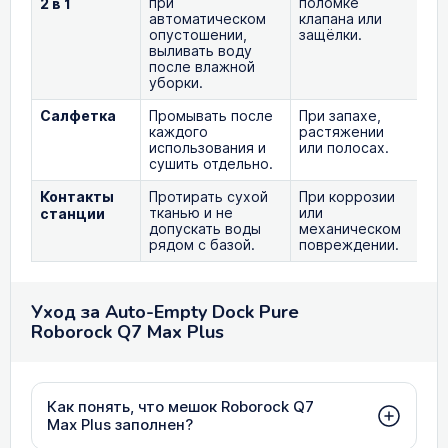
при
поломке
ре
2 в 1
автоматическом
клапана или
1
опустошении,
защёлки.
выливать воду
после влажной
уборки.
Салфетка
Промывать после
При запахе,
Са
каждого
растяжении
SX
использования и
или полосах.
сушить отдельно.
Контакты
Протирать сухой
При коррозии
По
тканью и не
или
ди
станции
допускать воды
механическом
рядом с базой.
повреждении.
Уход за Auto-Empty Dock Pure
Roborock Q7 Max Plus
Как понять, что мешок Roborock Q7
Max Plus заполнен?