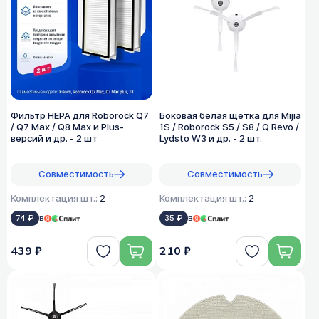
Фильтр HEPA для Roborock Q7
Боковая белая щетка для Mijia
/ Q7 Max / Q8 Max и Plus-
1S / Roborock S5 / S8 / Q Revo /
версий и др. - 2 шт
Lydsto W3 и др. - 2 шт.
Совместимость
Совместимость
Комплектация шт.:
2
Комплектация шт.:
2
74 ₽
в
35 ₽
в
439 ₽
210 ₽