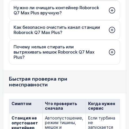
Нужно ли очищать контейнер Roborock
Q7 Max Plus вручную?
Как безопасно очистить канал станции
Roborock Q7 Max Plus?
Почему нельзя стирать или
вытряхивать мешок Roborock Q7 Max
Plus?
Быстрая проверка при
неисправности
Симптом
Что проверить
Когда нужен
сначала
сервис
Станция не
Автоопустошение,
Если турбина
режим тишины,
не
опустошает
мешок и
запускается
контейнер