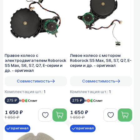
Правое колесо с
Левое колесо с мотором
электродвигателем Roborock
Roborock S5 Max, S6, S7, Q7, E-
S5 Max, S6, S7, Q7, E-серии и
серии и др. - оригинал
др. - оригинал
Совместимость
Совместимость
Комплектация шт.:
1
Комплектация шт.:
1
275 ₽
в
275 ₽
в
1 650 ₽
1 650 ₽
1 850 ₽
1 850 ₽
оригинал
оригинал