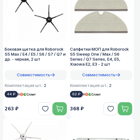
Боковая щетка для Roborock
Салфетки МОП для Roborock
S5 Max / E4 / E5 / S6 / S7 / Q7 и
S5 Sweep One / Max / S6
др. - чёрная, 2 шт
Series / Q7 Series, E4, E5,
Xiaowa E2, E3 - 2 шт
Совместимость
Совместимость
Комплектация шт.:
2
Комплектация шт.:
2
44 ₽
в
62 ₽
в
263 ₽
368 ₽