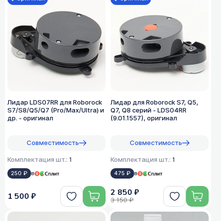
Лидар LDS07RR для Roborock
Лидар для Roborock S7, Q5,
S7/S8/Q5/Q7 (Pro/Max/Ultra) и
Q7, Q8 серий - LDS04RR
др. - оригинал
(9.01.1557), оригинал
Совместимость
Совместимость
Комплектация шт.:
1
Комплектация шт.:
1
250 ₽
в
475 ₽
в
2 850 ₽
1 500 ₽
3 150 ₽