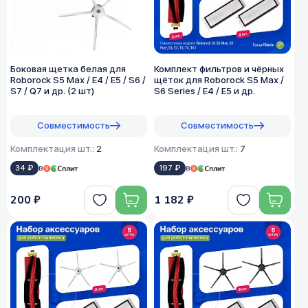
Боковая щетка белая для
Комплект фильтров и чёрных
Roborock S5 Max / E4 / E5 / S6 /
щёток для Roborock S5 Max /
S7 / Q7 и др. (2 шт)
S6 Series / E4 / E5 и др.
Совместимость
Совместимость
Комплектация шт.:
2
Комплектация шт.:
7
34 ₽
в
197 ₽
в
200 ₽
1 182 ₽