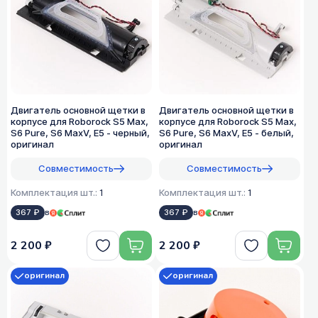
Двигатель основной щетки в
Двигатель основной щетки в
корпусе для Roborock S5 Max,
корпусе для Roborock S5 Max,
S6 Pure, S6 MaxV, E5 - черный,
S6 Pure, S6 MaxV, E5 - белый,
оригинал
оригинал
Совместимость
Совместимость
Комплектация шт.:
1
Комплектация шт.:
1
367 ₽
в
367 ₽
в
2 200 ₽
2 200 ₽
оригинал
оригинал