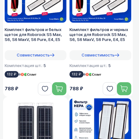
Комплект фильтров и белых
Комплект фильтров и черных
щеток для Roborock S5 Max,
щеток для Roborock S5 Max,
S6, S6 MaxV, S6 Pure, E4, E5
S6, S6 MaxV, S6 Pure, E4, E5
Совместимость
Совместимость
Комплектация шт.:
5
Комплектация шт.:
5
132 ₽
в
132 ₽
в
788 ₽
788 ₽