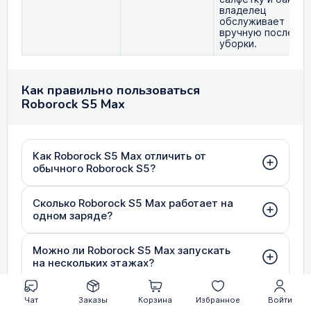
владелец
обслуживает
вручную после
уборки.
Как правильно пользоваться
Roborock S5 Max
Как Roborock S5 Max отличить от
обычного Roborock S5?
Сколько Roborock S5 Max работает на
одном заряде?
Можно ли Roborock S5 Max запускать
на нескольких этажах?
Можно ли Roborock S5 Max мыть
Чат
Заказы
Корзина
Избранное
Войти
ламинат?