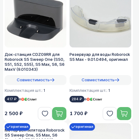
Док-станция CDZ09RR для
Резервуар для воды Roborock
Roborock S5 Sweep One (S50,
S5 Max - 9.01.0494, оригинал
S51, S52, S55), S5 Max, S6, S6
MaxV (9.010343)
Совместимость
Совместимость
Комплектация шт.:
1
Комплектация шт.:
1
417 ₽
в
284 ₽
в
2 500 ₽
1 700 ₽
оригинал
оригинал
Мотор вентилятора Roborock
S5 Sweep One, S5 Max, S6