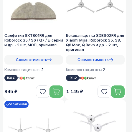
Cалфетки SXTB01RR для
Боковая щетка SDBS02RR для
Roborock S5 / S6 / Q7 / E-серий
Xiaomi Mijia, Roborock S5, S8,
и др. - 2 шт, МОП, оригинал
Q8 Max, Q Revo и др. - 2 шт,
оригинал
Совместимость
Совместимость
Комплектация шт.:
2
Комплектация шт.:
2
158 ₽
в
191 ₽
в
945 ₽
1 145 ₽
оригинал