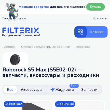
Моющие средства
для вашего пылесоса!
Купить
Город:
Москва
Контакты
Каталог
Всё для вашего пылесоса!
Главная
—
Список совместимых брендов
—
Roborock
Roborock S5 Max (S5E02-02) —
запчасти, аксессуары и расходники
Топ-1
Все
Аксессуары
Жидкости
Запчасти
оригинал
оригинал