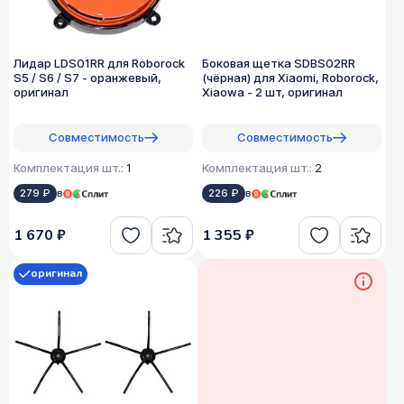
Лидар LDS01RR для Roborock
Боковая щетка SDBS02RR
S5 / S6 / S7 - оранжевый,
(чёрная) для Xiaomi, Roborock,
оригинал
Xiaowa - 2 шт, оригинал
Совместимость
Совместимость
Комплектация шт.:
1
Комплектация шт.:
2
279 ₽
в
226 ₽
в
1 670 ₽
1 355 ₽
оригинал