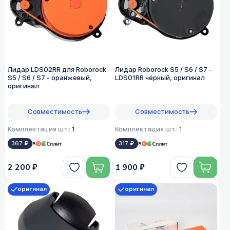
Лидар LDS02RR для Roborock
Лидар Roborock S5 / S6 / S7 -
S5 / S6 / S7 - оранжевый,
LDS01RR чёрный, оригинал
оригинал
Совместимость
Совместимость
Комплектация шт.:
1
Комплектация шт.:
1
367 ₽
в
317 ₽
в
2 200 ₽
1 900 ₽
оригинал
оригинал