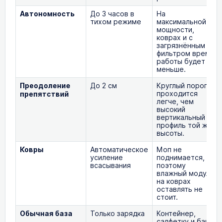
Автономность
До 3 часов в
На
тихом режиме
максимальной
мощности,
коврах и с
загрязнённым
фильтром время
работы будет
меньше.
Преодоление
До 2 см
Круглый порог
проходится
препятствий
легче, чем
высокий
вертикальный
профиль той же
высоты.
Ковры
Автоматическое
Моп не
усиление
поднимается,
всасывания
поэтому
влажный модуль
на коврах
оставлять не
стоит.
Обычная база
Только зарядка
Контейнер,
салфетку и бак