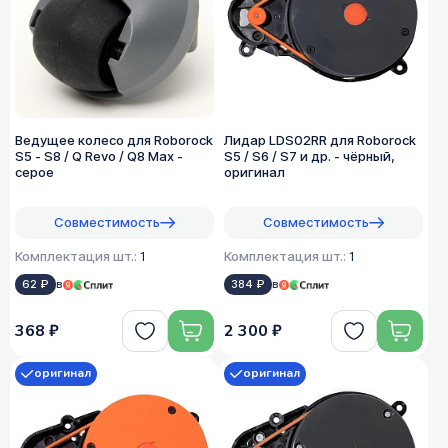
Ведущее колесо для Roborock
Лидар LDS02RR для Roborock
S5 - S8 / Q Revo / Q8 Max -
S5 / S6 / S7 и др. - чёрный,
серое
оригинал
Совместимость
Совместимость
Комплектация шт.:
1
Комплектация шт.:
1
62 ₽
в
384 ₽
в
368 ₽
2 300 ₽
оригинал
оригинал