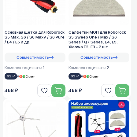
Основная щетка для Roborock
Салфетки МОП для Roborock
S5 Max, S6 / S6 MaxV / S6 Pure
S5 Sweep One / Max / S6
/ E4 / E5 и др.
Series / Q7 Series, E4, E5,
Xiaowa E2, E3 - 2 шт
Совместимость
Совместимость
Комплектация шт.:
1
Комплектация шт.:
2
62 ₽
в
62 ₽
в
368 ₽
368 ₽