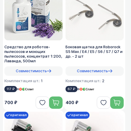
Средство для роботов-
Боковая щетка для Roborock
пылесосов и моющих
S5 Max / E4 / E5 / S6 / S7 / Q7 и
пылесосов, концентрат 1:200,
др. - 2 шт
Лаванда, 500мл
Совместимость
Совместимость
Комплектация шт.:
1
Комплектация шт.:
2
117 ₽
в
67 ₽
в
700 ₽
400 ₽
оригинал
оригинал