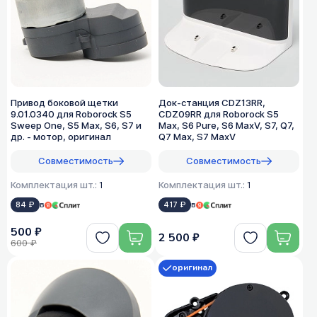
Привод боковой щетки
Док-станция CDZ13RR,
9.01.0340 для Roborock S5
CDZ09RR для Roborock S5
Sweep One, S5 Max, S6, S7 и
Max, S6 Pure, S6 MaxV, S7, Q7,
др. - мотор, оригинал
Q7 Max, S7 MaxV
Совместимость
Совместимость
Комплектация шт.:
1
Комплектация шт.:
1
84 ₽
в
417 ₽
в
500 ₽
2 500 ₽
600 ₽
оригинал