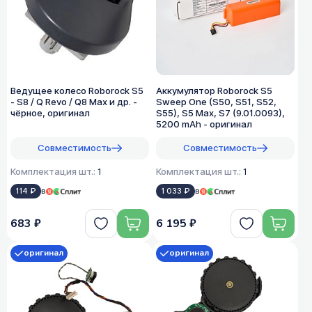
Ведущее колесо Roborock S5
Аккумулятор Roborock S5
- S8 / Q Revo / Q8 Max и др. -
Sweep One (S50, S51, S52,
чёрное, оригинал
S55), S5 Max, S7 (9.01.0093),
5200 mAh - оригинал
Совместимость
Совместимость
Комплектация шт.:
1
Комплектация шт.:
1
114 ₽
в
1 033 ₽
в
683 ₽
6 195 ₽
оригинал
оригинал