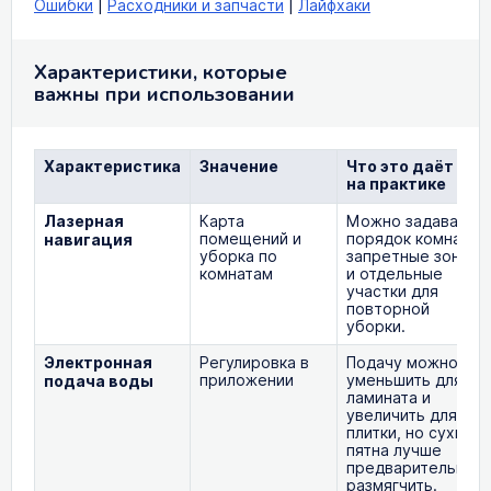
Ошибки
|
Расходники и запчасти
|
Лайфхаки
Характеристики, которые
важны при использовании
Характеристика
Значение
Что это даёт
на практике
Лазерная
Карта
Можно задавать
помещений и
порядок комнат,
навигация
уборка по
запретные зоны
комнатам
и отдельные
участки для
повторной
уборки.
Электронная
Регулировка в
Подачу можно
приложении
уменьшить для
подача воды
ламината и
увеличить для
плитки, но сухие
пятна лучше
предварительно
размягчить.