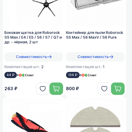
Боковая щетка для Roborock
Контейнер для пыли Roborock
S5 Max / E4 / E5 / S6 / S7 / Q7 и
S5 Max / S6 MaxV / S6 Pure
др. - чёрная, 2 шт
Совместимость
Совместимость
Комплектация шт.:
2
Комплектация шт.:
1
44 ₽
в
134 ₽
в
263 ₽
800 ₽