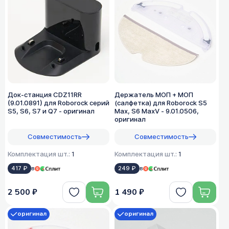
Док-станция CDZ11RR
Держатель МОП + МОП
(9.01.0891) для Roborock серий
(салфетка) для Roborock S5
S5, S6, S7 и Q7 - оригинал
Max, S6 MaxV - 9.01.0506,
оригинал
Совместимость
Совместимость
Комплектация шт.:
1
Комплектация шт.:
1
417 ₽
в
249 ₽
в
2 500 ₽
1 490 ₽
оригинал
оригинал