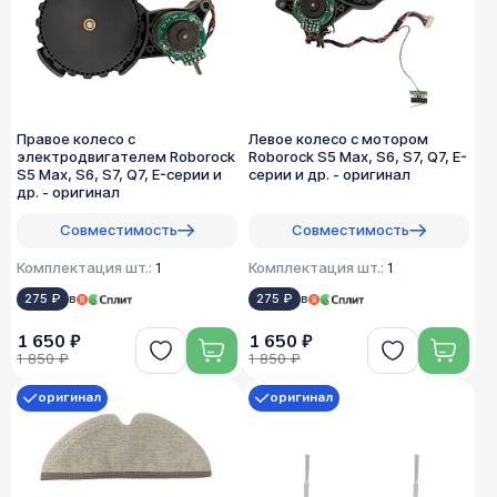
Правое колесо с
Левое колесо с мотором
электродвигателем Roborock
Roborock S5 Max, S6, S7, Q7, E-
S5 Max, S6, S7, Q7, E-серии и
серии и др. - оригинал
др. - оригинал
Совместимость
Совместимость
Комплектация шт.:
1
Комплектация шт.:
1
275 ₽
в
275 ₽
в
1 650 ₽
1 650 ₽
1 850 ₽
1 850 ₽
оригинал
оригинал