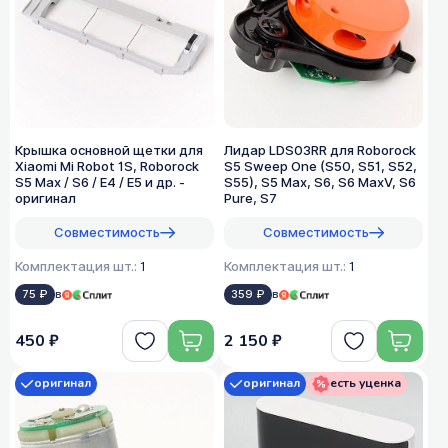
Крышка основной щетки для
Лидар LDS03RR для Roborock
Xiaomi Mi Robot 1S, Roborock
S5 Sweep One (S50, S51, S52,
S5 Max / S6 / E4 / E5 и др. -
S55), S5 Max, S6, S6 MaxV, S6
оригинал
Pure, S7
Совместимость
Совместимость
Комплектация шт.:
1
Комплектация шт.:
1
75 ₽
в
359 ₽
в
450 ₽
2 150 ₽
оригинал
оригинал
есть уценка