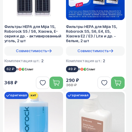
Фильтры HEPA для Mijia 1S,
Фильтры HEPA для Mijia 1S,
Roborock S5 / S6, Xiaowa, E-
Roborock S5, S6, E4, E5,
серия и др. - активированный
Xiaowa E2 / E3 / Lite и др. -
уголь, 2 шт
белые, 2 шт
Совместимость
Совместимость
Комплектация шт.:
2
Комплектация шт.:
2
62 ₽
в
49 ₽
в
290 ₽
368 ₽
368 ₽
оригинал
хит
оригинал