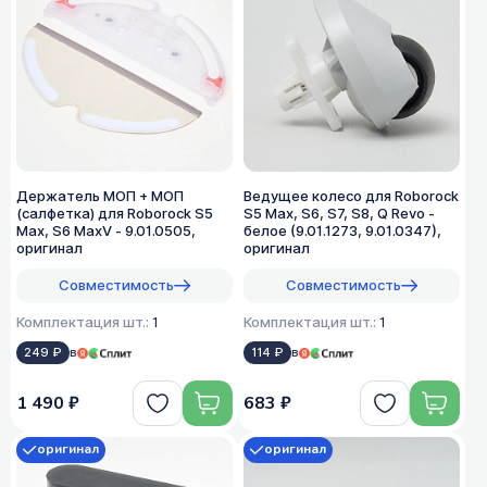
Держатель МОП + МОП
Ведущее колесо для Roborock
(салфетка) для Roborock S5
S5 Max, S6, S7, S8, Q Revo -
Max, S6 MaxV - 9.01.0505,
белое (9.01.1273, 9.01.0347),
оригинал
оригинал
Совместимость
Совместимость
Комплектация шт.:
1
Комплектация шт.:
1
249 ₽
в
114 ₽
в
1 490 ₽
683 ₽
оригинал
оригинал