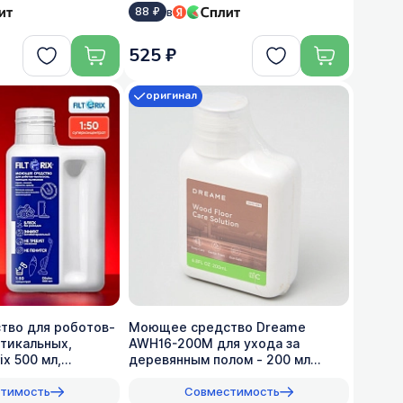
в
88 ₽
525 ₽
оригинал
во для роботов-
Моющее средство Dreame
ртикальных,
AWH16-200M для ухода за
ix 500 мл,
деревянным полом - 200 мл
(1:200)
тимость
Совместимость