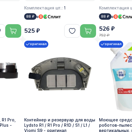
Комплектация шт.:
1
Комплектация ш
в
в
88 ₽
88 ₽
526 ₽
525 ₽
752 ₽
оригинал
оригинал
 R1 Pro,
Контейнер и резервуар для воды
Моющее средст
Plus -
Lydsto R1 / R1 Pro / R1D / S1 / L1 /
роботов-пылес
Viomi S9 - оригинал
вертикальных, 