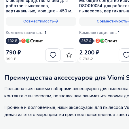
Моющее средство Midea для
Моющее средство Ecov
роботов-пылесосов,
DSO010054 для робото
вертикальных, моющих - 450 мл,
пылесосов, вертикальн
оригинал
моющих - 1 л, 1:200
Совместимость
Совместимость
Комплектация шт.:
1
Комплектация шт.:
1
в
в
132 ₽
367 ₽
790 ₽
2 200 ₽
999 ₽
2 783 ₽
Преимущества аксессуаров для Viomi 
Пользоваться нашими наборами аксессуаров для пылесоса 
контакта с пылесосом, позволяя вам заниматься своими д
Прочные и долговечные, наши аксессуары для пылесоса Vio
делая из этого мероприятия приятное повседневное занят