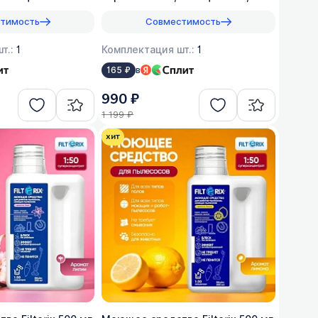
оригинал, 1:200
тимость
Совместимость
т.:
1
Комплектация шт.:
1
в
165 ₽
990 ₽
1 199 ₽
хит