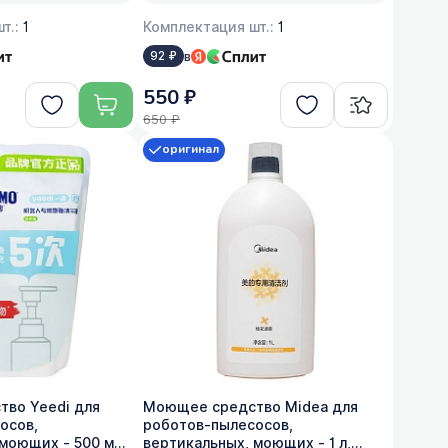
т.:
1
Комплектация шт.:
1
в
92 ₽
550 ₽
650 ₽
оригинал
во Yeedi для
Моющее средство Midea для
осов,
роботов-пылесосов,
моющих - 500 мл,
вертикальных, моющих - 1 л,