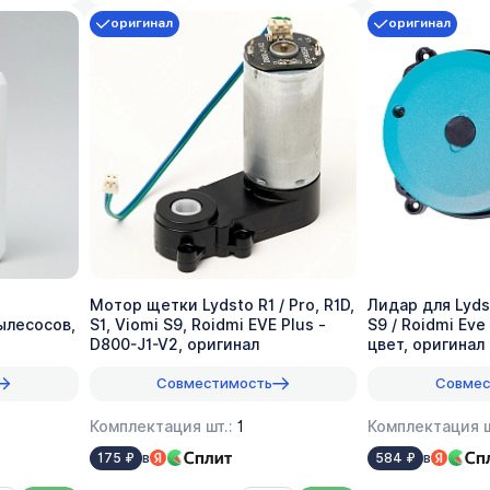
оригинал
оригинал
Мотор щетки Lydsto R1 / Pro, R1D,
Лидар для Lydst
ылесосов,
S1, Viomi S9, Roidmi EVE Plus -
S9 / Roidmi Eve
D800-J1-V2, оригинал
цвет, оригинал
Совместимость
Совмес
Комплектация шт.:
1
Комплектация ш
в
в
175 ₽
584 ₽