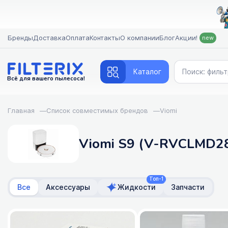
Бренды
Доставка
Оплата
Контакты
О компании
Блог
Акции!
new
Каталог
Всё для вашего пылесоса!
Главная
—
Список совместимых брендов
—
Viomi
Viomi S9 (V-RVCLMD28
Топ-1
Все
Аксессуары
Жидкости
Запчасти