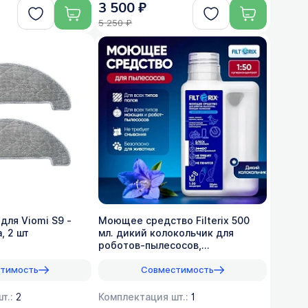
3 500 ₽
5 250 ₽
для Viomi S9 -
Моющее средство Filterix 500
, 2 шт
мл. дикий колокольчик для
роботов-пылесосов,
вертикальных, моющих, 1:50
тимость
Совместимость
т.:
2
Комплектация шт.:
1