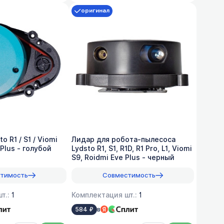
оригинал
o R1 / S1 / Viomi
Лидар для робота-пылесоса
 Plus - голубой
Lydsto R1, S1, R1D, R1 Pro, L1, Viomi
S9, Roidmi Eve Plus - черный
тимость
Совместимость
т.:
1
Комплектация шт.:
1
в
584 ₽