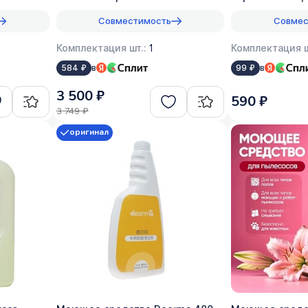
оригинал
Совместимость
Совмес
Комплектация шт.:
1
Комплектация ш
в
в
584 ₽
99 ₽
3 500 ₽
590 ₽
3 749 ₽
оригинал