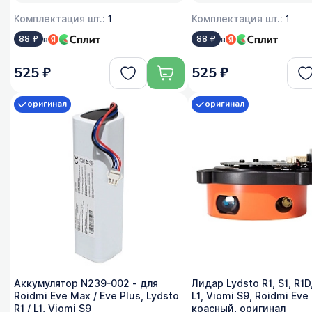
Комплектация шт.:
1
Комплектация шт.:
1
в
в
88 ₽
88 ₽
525 ₽
525 ₽
оригинал
оригинал
Аккумулятор N239-002 - для
Лидар Lydsto R1, S1, R1D,
Roidmi Eve Max / Eve Plus, Lydsto
L1, Viomi S9, Roidmi Eve 
R1 / L1, Viomi S9
красный, оригинал