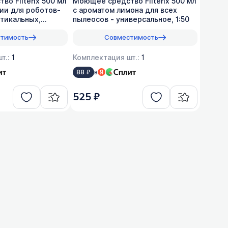
о Filterix 500 мл
Моющее средство Filterix 500 мл
ии для роботов-
с ароматом лимона для всех
ртикальных,
пылеосов - универсальное, 1:50
тимость
Совместимость
т.:
1
Комплектация шт.:
1
в
88 ₽
525 ₽