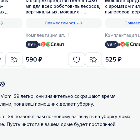
acs
Моющее средство Deerma 480
Моющее средств
в-
мл для всех роботов-пылесосов,
с ароматом лил
ых,
вертикальных, моющих -
пылесосов, ве
оригинал, 1:50
моющих, 1:50
Совместимость
Совмес
Комплектация шт.:
1
Комплектация ш
в
в
99 ₽
88 ₽
590 ₽
525 ₽
S9
Viomi S9 легко, они значительно сокращают время
елами, пока ваш помощник делает уборку.
mi S9 позволят вам по-новому взглянуть на уборку дома,
ие. Пусть чистота в вашем доме будет постоянной!