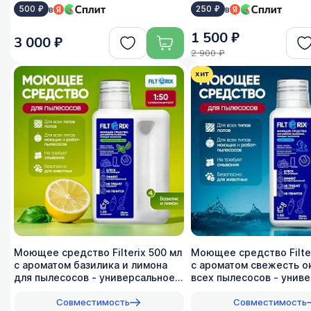
в
в
500 ₽
250 ₽
1 500 ₽
3 000 ₽
2 900 ₽
хит
Моющее средство Filterix 500 мл
Моющее средство Filter
с ароматом базилика и лимона
с ароматом свежесть о
для пылесосов - универсальное,
всех пылеcосов - униве
1:50
1:50
Совместимость
Совместимость