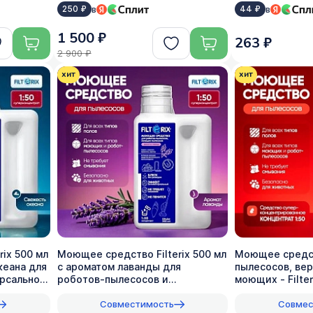
в
в
250 ₽
44 ₽
1 500 ₽
263 ₽
2 900 ₽
хит
хит
ix 500 мл
Моющее средство Filterix 500 мл
Моющее средст
кеана для
с ароматом лаванды для
пылесосов, ве
рсальное,
роботов-пылесосов и
моющих - Filter
вертикальных - 1:50
универсальное
Совместимость
Совмес