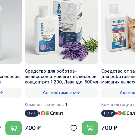
Средство для роботов-
Средство от з
ылесосов,
пылесосов и моющих пылесосов,
для роботов-п
л
концентрат 1:200, Лаванда, 500мл
моющих пылесо
1:70, 500мл
Совместимость
Совмес
Комплектация шт.:
1
Комплектация ш
в
в
117 ₽
117 ₽
700 ₽
700 ₽