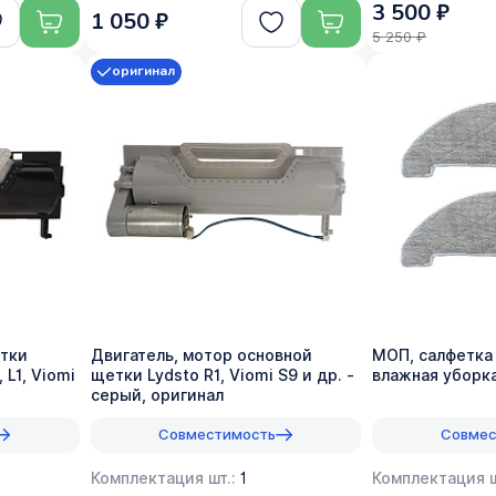
3 500 ₽
1 050 ₽
5 250 ₽
оригинал
етки
Двигатель, мотор основной
МОП, салфетка 
, L1, Viomi
щетки Lydsto R1, Viomi S9 и др. -
влажная уборка
серый, оригинал
Совместимость
Совмес
Комплектация шт.:
1
Комплектация ш