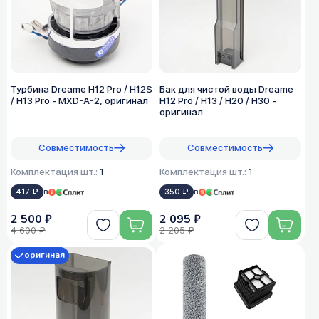
Турбина Dreame H12 Pro / H12S
Бак для чистой воды Dreame
/ H13 Pro - MXD-A-2, оригинал
H12 Pro / H13 / H20 / H30 -
оригинал
Совместимость
Совместимость
Комплектация шт.:
1
Комплектация шт.:
1
417 ₽
в
350 ₽
в
2 500 ₽
2 095 ₽
4 600 ₽
2 205 ₽
оригинал