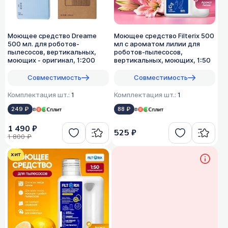
Моющее средство Dreame
Моющее средство Filterix 500
500 мл. для роботов-
мл с ароматом лилии для
пылесосов, вертикальных,
роботов-пылесосов,
моющих - оригинал, 1:200
вертикальных, моющих, 1:50
Совместимость
Совместимость
Комплектация шт.:
1
Комплектация шт.:
1
249 ₽
в
88 ₽
в
1 490 ₽
525 ₽
1 800 ₽
хит