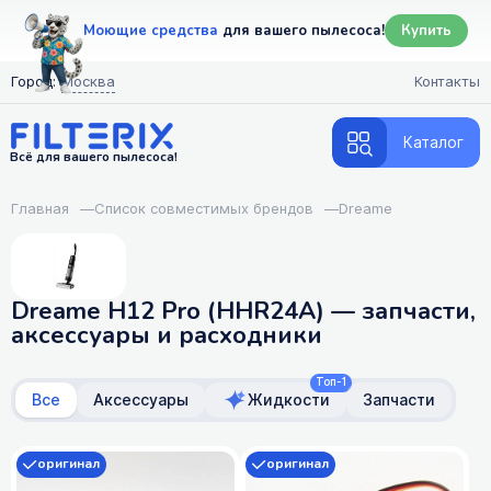
Моющие средства
для вашего пылесоса!
Купить
Город:
Москва
Контакты
Каталог
Всё для вашего пылесоса!
Главная
—
Список совместимых брендов
—
Dreame
Dreame H12 Pro (HHR24A) — запчасти,
аксессуары и расходники
Топ-1
Все
Аксессуары
Жидкости
Запчасти
оригинал
оригинал