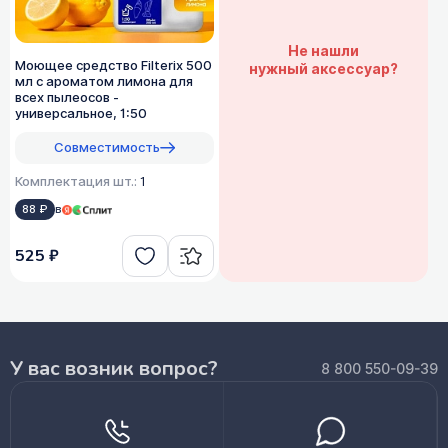
Не нашли
Моющее средство Filterix 500
нужный аксессуар?
мл с ароматом лимона для
всех пылеосов -
универсальное, 1:50
Совместимость
Комплектация шт.:
1
88 ₽
в
525 ₽
У вас возник вопрос?
8 800 550-09-39