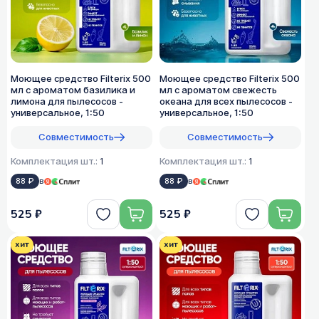
Моющее средство Filterix 500
Моющее средство Filterix 500
мл с ароматом базилика и
мл с ароматом свежесть
лимона для пылесосов -
океана для всех пылеcосов -
универсальное, 1:50
универсальное, 1:50
Совместимость
Совместимость
Комплектация шт.:
1
Комплектация шт.:
1
88 ₽
в
88 ₽
в
525 ₽
525 ₽
хит
хит