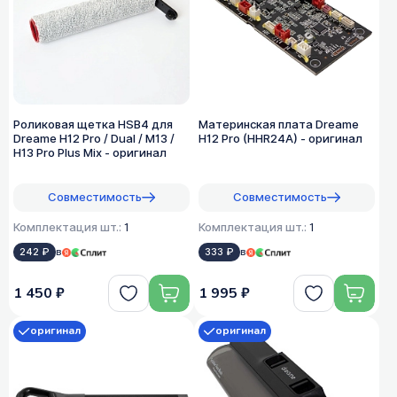
Роликовая щетка HSB4 для
Материнская плата Dreame
Dreame H12 Pro / Dual / M13 /
H12 Pro (HHR24A) - оригинал
H13 Pro Plus Mix - оригинал
Совместимость
Совместимость
Комплектация шт.:
1
Комплектация шт.:
1
242 ₽
в
333 ₽
в
1 450 ₽
1 995 ₽
оригинал
оригинал