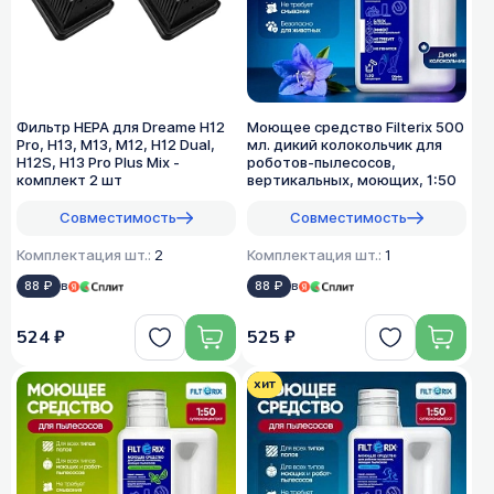
Фильтр HEPA для Dreame H12
Моющее средство Filterix 500
Pro, H13, M13, M12, H12 Dual,
мл. дикий колокольчик для
H12S, H13 Pro Plus Mix -
роботов-пылесосов,
комплект 2 шт
вертикальных, моющих, 1:50
Совместимость
Совместимость
Комплектация шт.:
2
Комплектация шт.:
1
88 ₽
в
88 ₽
в
524 ₽
525 ₽
хит